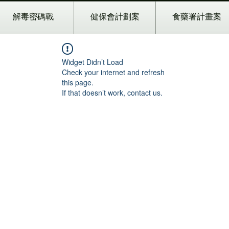
解毒密碼戰
健保會計劃案
食藥署計畫案
Widget Didn’t Load
Check your internet and refresh
this page.
If that doesn’t work, contact us.