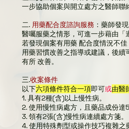
一步協助個案與開立處方之醫師聯
二.
用藥配合度諮詢服務
：藥師發現
醫囑服藥之情形，可進一步藉由「
若發現個案有用藥 配合度情況不
用藥習慣改善之指導或建議，後續
有所 改善。
三.
收案條件
以下
六項條件符合一項
即可
或
由醫
1. 具有2種(含)以上慢性病。
2. 使用慢性病處方，且藥品成份達
3. 領有2張(含)慢性病連續處方箋。
4. 使用特殊劑型或操作技巧複雜之