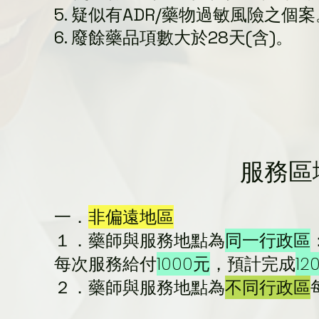
5. 疑似有ADR/藥物過敏風險之個案
6. 廢餘藥品項數大於28天(含)。
服務區
一．
非偏遠地區
１．藥師與服務地點為
同一行政區
每次服務給付
1000元
，預計完成
1
２．藥師與服務地點為
不同行政區