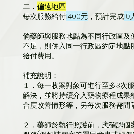
二．
偏遠地區
每次服務給付
1400元
，預計完成
1
倘藥師與服務地點為不同行政區及
不足，則併入同一行政區約定地點
給付費用。​
補充說明：
１．每一收案對象可進行至多3次服
解決，並將持續介入藥物療程成果
合度改善情形等，另每次服務需間
２．藥師於執行照護前，應確認個