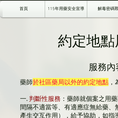
首頁
115年用藥安全宣導
解毒密碼
約定地點
​服務
藥師
於社區藥局以外的約定地點
，
一.
判斷性服務
：藥師就個案之用藥
間隔不適當等、有適應症無給藥、
產生交互作用），給予協助，如指