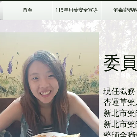
首頁
115年用藥安全宣導
解毒密碼
委員
現任職務
杏運草藥
新北市藥
新北市藥
藥師全聯