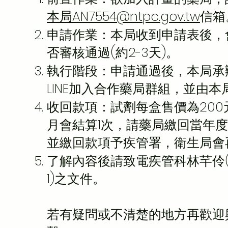
本局AN7554@ntpc.gov.tw
信箱
申請作業：本局收到申請表後，
否審核通過(約2-3天)。
執行階段：申請通過後，本局承辦
LINE加入合作藥局群組，並由
收回款項：試劑每盒售價為200
月會結算1次，請藥局繳回當年
並繳回款項予疾管署，衛生局會
了解內容後請致電疾管科林芊伶(22
1)之文件。
若有疑問或不清楚的地方再歡迎與疾管